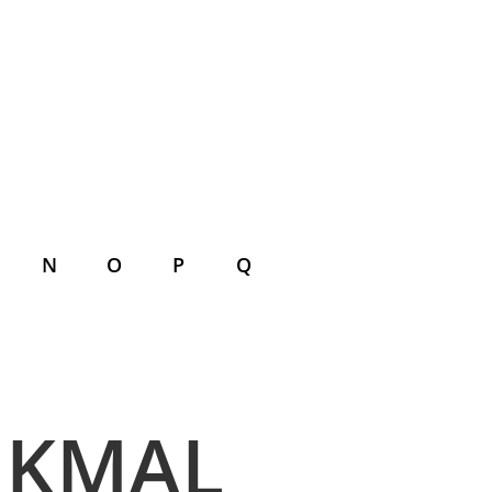
N
O
P
Q
NKMAL