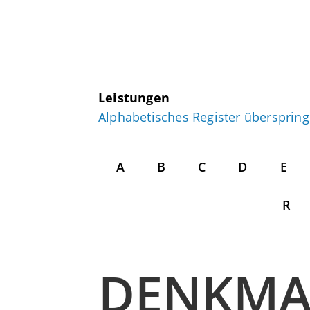
Leistungen
Alphabetisches Register übersprin
A
B
C
D
E
R
DENKMA