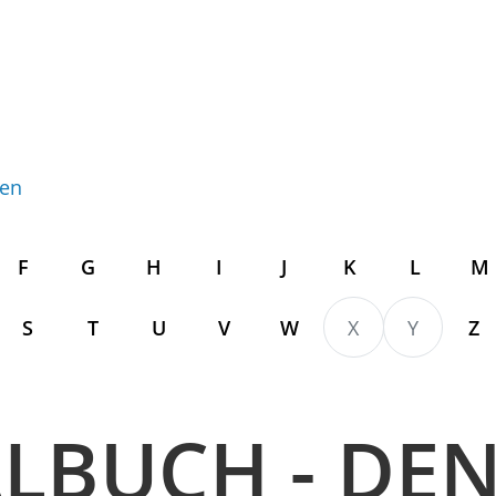
gen
F
G
H
I
J
K
L
M
S
T
U
V
W
X
Y
Z
LBUCH - DE