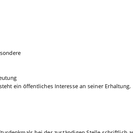
esondere
eutung
eht ein öffentliches Interesse an seiner Erhaltung.
turdenkmals bei der zuständigen Stelle schriftlich 