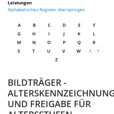
Leistungen
Alphabetisches Register überspringen
A
B
C
D
E
F
G
H
I
J
K
L
M
N
O
P
Q
R
X
Y
S
T
U
V
W
Z
BILDTRÄGER -
ALTERSKENNZEICHNUN
UND FREIGABE FÜR