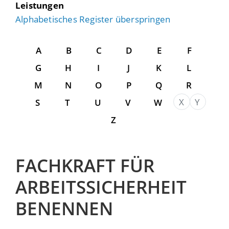
Leistungen
Alphabetisches Register überspringen
A
B
C
D
E
F
G
H
I
J
K
L
M
N
O
P
Q
R
X
Y
S
T
U
V
W
Z
FACHKRAFT FÜR
ARBEITSSICHERHEIT
BENENNEN