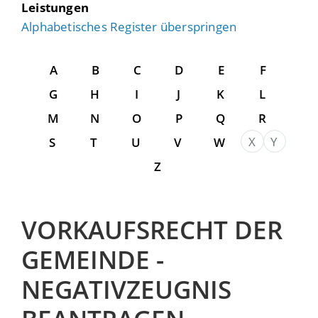
Leistungen
Alphabetisches Register überspringen
A
B
C
D
E
F
G
H
I
J
K
L
M
N
O
P
Q
R
X
Y
S
T
U
V
W
Z
VORKAUFSRECHT DER
GEMEINDE -
NEGATIVZEUGNIS