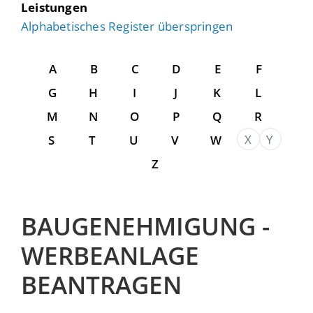
Leistungen
Alphabetisches Register überspringen
A
B
C
D
E
F
G
H
I
J
K
L
M
N
O
P
Q
R
X
Y
S
T
U
V
W
Z
BAUGENEHMIGUNG -
WERBEANLAGE
BEANTRAGEN