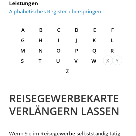
Leistungen
Alphabetisches Register überspringen
A
B
C
D
E
F
G
H
I
J
K
L
M
N
O
P
Q
R
X
Y
S
T
U
V
W
Z
REISEGEWERBEKARTE
VERLÄNGERN LASSEN
Wenn Sie im Reisegewerbe selbstständig tätig