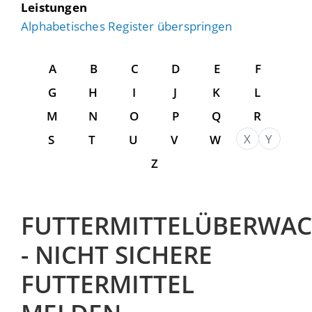
Leistungen
Alphabetisches Register überspringen
A
B
C
D
E
F
G
H
I
J
K
L
M
N
O
P
Q
R
X
Y
S
T
U
V
W
Z
FUTTERMITTELÜBERWA
- NICHT SICHERE
FUTTERMITTEL