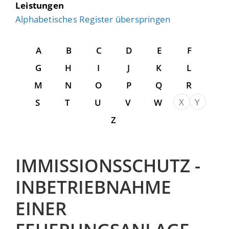
Leistungen
Alphabetisches Register überspringen
A
B
C
D
E
F
G
H
I
J
K
L
M
N
O
P
Q
R
X
Y
S
T
U
V
W
Z
IMMISSIONSSCHUTZ -
INBETRIEBNAHME
EINER