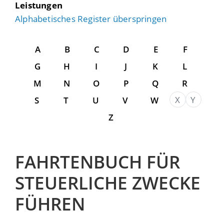
Leistungen
Alphabetisches Register überspringen
A
B
C
D
E
F
G
H
I
J
K
L
M
N
O
P
Q
R
X
Y
S
T
U
V
W
Z
FAHRTENBUCH FÜR
STEUERLICHE ZWECKE
FÜHREN