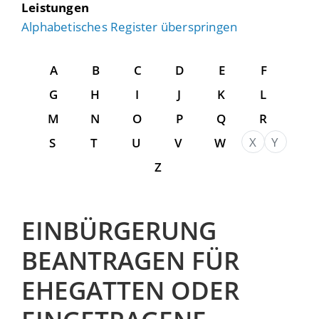
Leistungen
Alphabetisches Register überspringen
A
B
C
D
E
F
G
H
I
J
K
L
M
N
O
P
Q
R
X
Y
S
T
U
V
W
Z
EINBÜRGERUNG
BEANTRAGEN FÜR
EHEGATTEN ODER