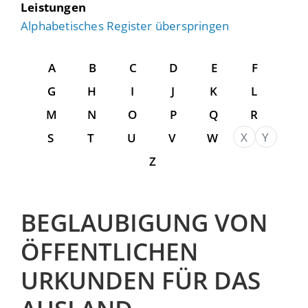
Leistungen
Alphabetisches Register überspringen
A
B
C
D
E
F
G
H
I
J
K
L
M
N
O
P
Q
R
X
Y
S
T
U
V
W
Z
BEGLAUBIGUNG VON
ÖFFENTLICHEN
URKUNDEN FÜR DAS