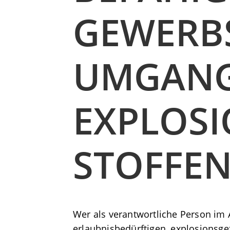
GEWERBS
MGANG U
XPLOSIO
TOFFEN
Wer als verantwortliche Person im 
erlaubnisbedürftigen, explosionsg