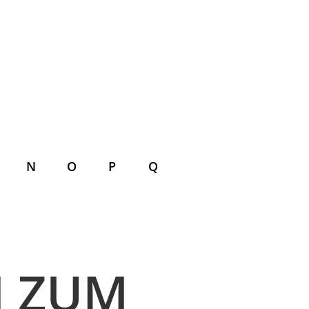
N
O
P
Q
N ZUM