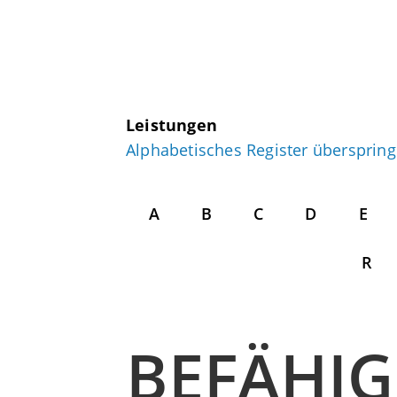
Leistungen
Alphabetisches Register übersprin
A
B
C
D
E
R
BEFÄHI