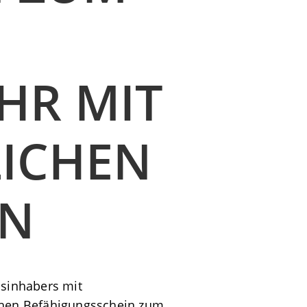
 MIT E
CHEN S
isinhabers mit
ichen Befähigungsschein zum