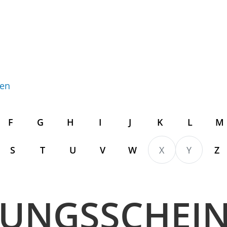
gen
F
G
H
I
J
K
L
M
S
T
U
V
W
X
Y
Z
GUNGSSCHEI