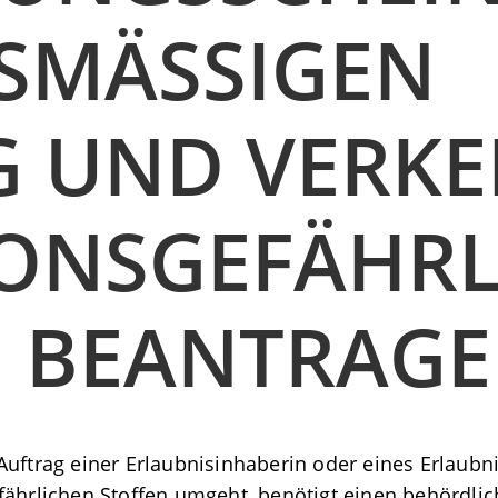
MÄSSIGEN U
ND VERKEHR
NSGEFÄHRLI
 BEANTRAGEN
Auftrag einer Erlaubnisinhaberin oder eines Erlaubn
efährlichen Stoffen umgeht, benötigt einen behördl