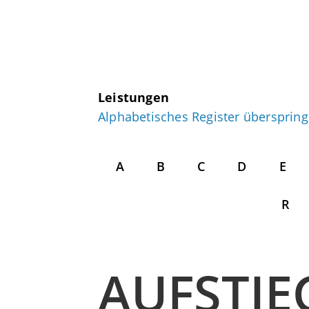
Leistungen
Alphabetisches Register übersprin
A
B
C
D
E
R
AUFSTIE