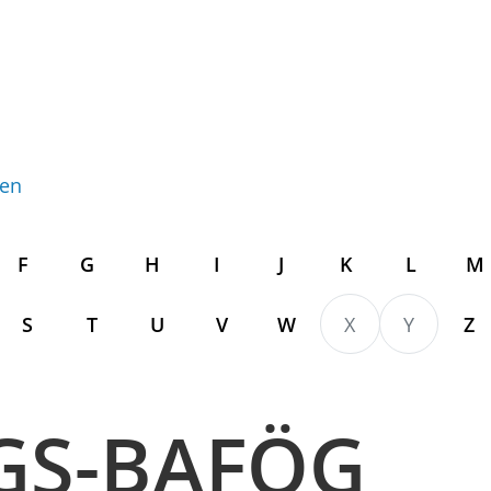
gen
F
G
H
I
J
K
L
M
S
T
U
V
W
X
Y
Z
GS-BAFÖG