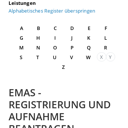
Leistungen
Alphabetisches Register überspringen
A
B
C
D
E
F
G
H
I
J
K
L
M
N
O
P
Q
R
X
Y
S
T
U
V
W
Z
EMAS -
REGISTRIERUNG UND
AUFNAHME