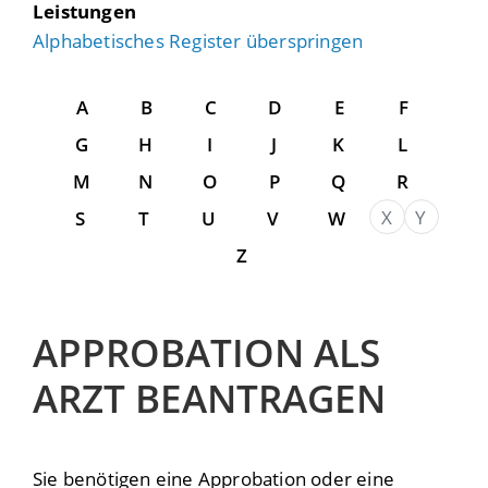
Leistungen
Alphabetisches Register überspringen
A
B
C
D
E
F
G
H
I
J
K
L
M
N
O
P
Q
R
X
Y
S
T
U
V
W
Z
APPROBATION ALS
ARZT BEANTRAGEN
Sie benötigen eine Approbation oder eine