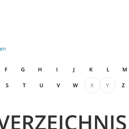
gen
F
G
H
I
J
K
L
M
S
T
U
V
W
X
Y
Z
VERZEICHNIS