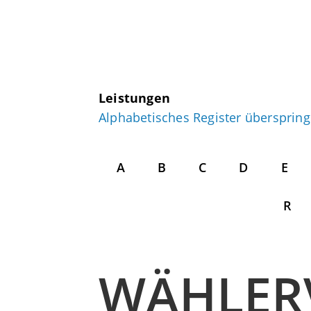
Leistungen
Alphabetisches Register übersprin
A
B
C
D
E
R
WÄHLER