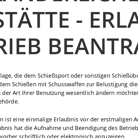
TÄTTE - ERLA
RIEB BEANT
nlage, die dem Schießsport oder sonstigen Schießüb
em Schießen mit Schusswaffen zur Belustigung dient
in der Art ihrer Benutzung wesentlich ändern möchten
ehörde.
n ist eine einmalige Erlaubnis vor der erstmaligen 
bnis hat die Aufnahme und Beendigung des Betriebs 
rher schriftlich oder elektronisch anzuzeigen.