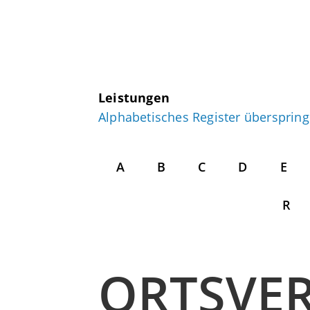
Leistungen
Alphabetisches Register übersprin
A
B
C
D
E
R
ORTSVE