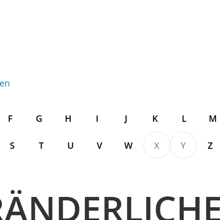
gen
F
G
H
I
J
K
L
M
S
T
U
V
W
X
Y
Z
RÄNDERLICH