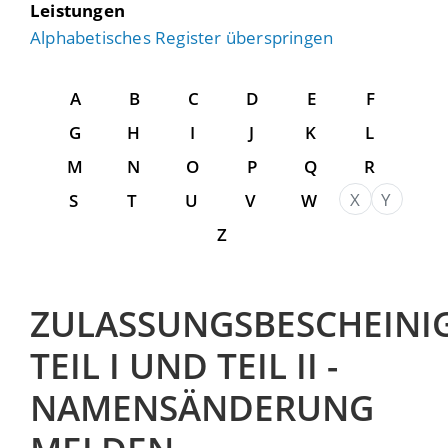
Leistungen
Alphabetisches Register überspringen
A
B
C
D
E
F
G
H
I
J
K
L
M
N
O
P
Q
R
X
Y
S
T
U
V
W
Z
ZULASSUNGSBESCHEINI
TEIL I UND TEIL II -
NAMENSÄNDERUNG