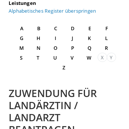
Leistungen
Alphabetisches Register überspringen
A
B
C
D
E
F
G
H
I
J
K
L
M
N
O
P
Q
R
X
Y
S
T
U
V
W
Z
ZUWENDUNG FÜR
LANDÄRZTIN /
LANDARZT