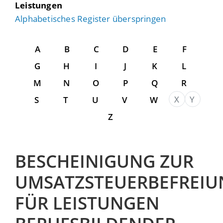
Leistungen
Alphabetisches Register überspringen
A
B
C
D
E
F
G
H
I
J
K
L
M
N
O
P
Q
R
X
Y
S
T
U
V
W
Z
BESCHEINIGUNG ZUR
UMSATZSTEUERBEFREIU
FÜR LEISTUNGEN