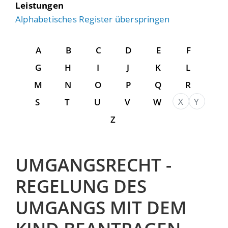
Leistungen
Alphabetisches Register überspringen
A
B
C
D
E
F
G
H
I
J
K
L
M
N
O
P
Q
R
X
Y
S
T
U
V
W
Z
UMGANGSRECHT -
REGELUNG DES
UMGANGS MIT DEM