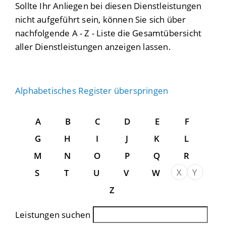
Sollte Ihr Anliegen bei diesen Dienstleistungen
nicht aufgeführt sein, können Sie sich über
nachfolgende A - Z - Liste die Gesamtübersicht
aller Dienstleistungen anzeigen lassen.
Alphabetisches Register überspringen
A
B
C
D
E
F
G
H
I
J
K
L
M
N
O
P
Q
R
X
Y
S
T
U
V
W
Z
Leistungen suchen