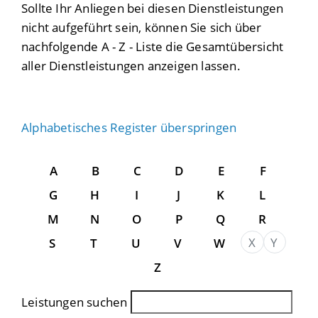
Sollte Ihr Anliegen bei diesen Dienstleistungen
nicht aufgeführt sein, können Sie sich über
nachfolgende A - Z - Liste die Gesamtübersicht
aller Dienstleistungen anzeigen lassen.
Alphabetisches Register überspringen
A
B
C
D
E
F
G
H
I
J
K
L
M
N
O
P
Q
R
X
Y
S
T
U
V
W
Z
Leistungen suchen