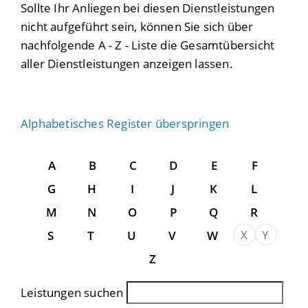
Sollte Ihr Anliegen bei diesen Dienstleistungen
nicht aufgeführt sein, können Sie sich über
nachfolgende A - Z - Liste die Gesamtübersicht
aller Dienstleistungen anzeigen lassen.
Alphabetisches Register überspringen
A
B
C
D
E
F
G
H
I
J
K
L
M
N
O
P
Q
R
X
Y
S
T
U
V
W
Z
Leistungen suchen