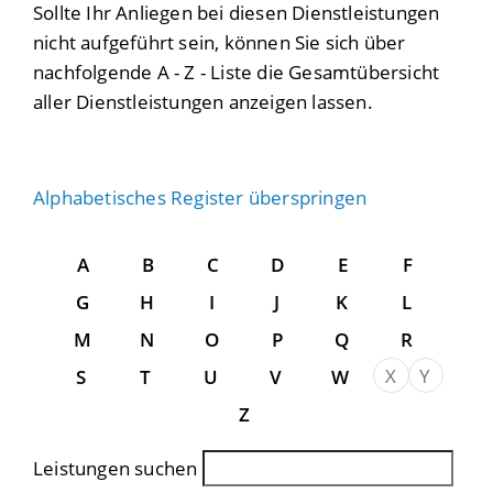
Sollte Ihr Anliegen bei diesen Dienstleistungen
nicht aufgeführt sein, können Sie sich über
nachfolgende A - Z - Liste die Gesamtübersicht
aller Dienstleistungen anzeigen lassen.
Alphabetisches Register überspringen
A
B
C
D
E
F
G
H
I
J
K
L
M
N
O
P
Q
R
X
Y
S
T
U
V
W
Z
Leistungen suchen