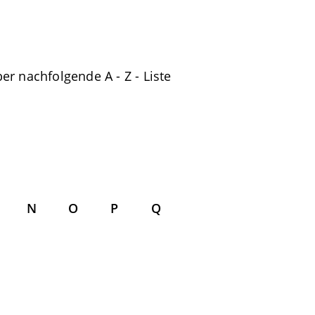
er nachfolgende A - Z - Liste
N
O
P
Q