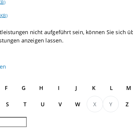
KB
)
6
KB
)
tleistungen nicht aufgeführt sein, können Sie sich üb
istungen anzeigen lassen.
gen
F
G
H
I
J
K
L
M
S
T
U
V
W
X
Y
Z