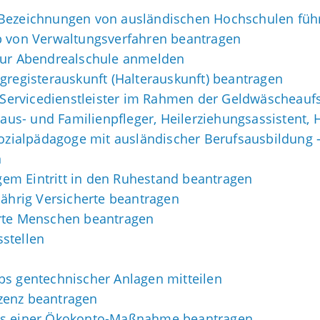
 Bezeichnungen von ausländischen Hochschulen füh
b von Verwaltungsverfahren beantragen
 zur Abendrealschule anmelden
gregisterauskunft (Halterauskunft) beantragen
r Servicedienstleister im Rahmen der Geldwäscheaufs
 Haus- und Familienpfleger, Heilerziehungsassistent,
Sozialpädagoge mit ausländischer Berufsausbildung 
n
tigem Eintritt in den Ruhestand beantragen
jährig Versicherte beantragen
erte Menschen beantragen
stellen
bs gentechnischer Anlagen mitteilen
zenz beantragen
els einer Ökokonto-Maßnahme beantragen