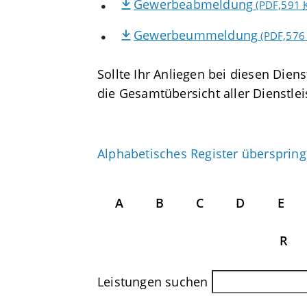
Gewerbeabmeldung
(PDF,591
Gewerbeummeldung
(PDF,57
Sollte Ihr Anliegen bei diesen Diens
die Gesamtübersicht aller Dienstle
Alphabetisches Register übersprin
A
B
C
D
E
R
Leistungen suchen