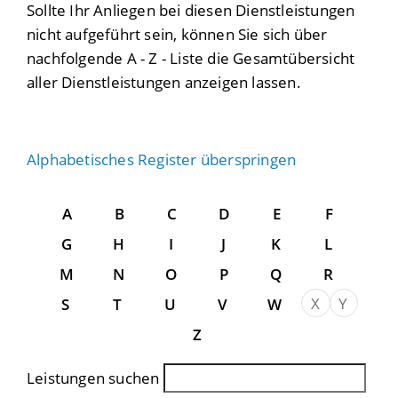
Sollte Ihr Anliegen bei diesen Dienstleistungen
nicht aufgeführt sein, können Sie sich über
nachfolgende A - Z - Liste die Gesamtübersicht
aller Dienstleistungen anzeigen lassen.
Alphabetisches Register überspringen
A
B
C
D
E
F
G
H
I
J
K
L
M
N
O
P
Q
R
X
Y
S
T
U
V
W
Z
Leistungen suchen