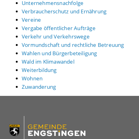
Unternehmensnachfolge
Verbraucherschutz und Ernährung
Vereine
Vergabe öffentlicher Aufträge
Verkehr und Verkehrswege
Vormundschaft und rechtliche Betreuung
Wahlen und Bürgerbeteiligung
Wald im Klimawandel
Weiterbildung
Wohnen
Zuwanderung