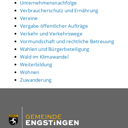
Unternehmensnachfolge
Verbraucherschutz und Ernährung
Vereine
Vergabe öffentlicher Aufträge
Verkehr und Verkehrswege
Vormundschaft und rechtliche Betreuung
Wahlen und Bürgerbeteiligung
Wald im Klimawandel
Weiterbildung
Wohnen
Zuwanderung