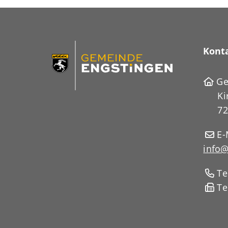
Kont
Ge
Ki
72
E-
info@
Te
Te