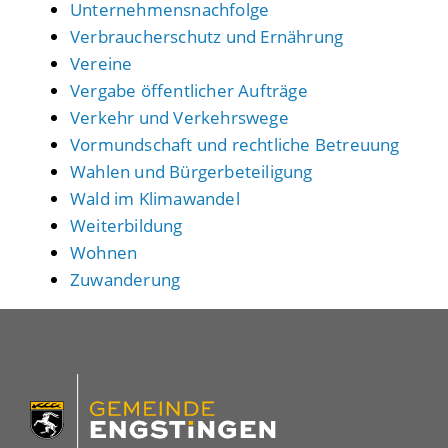
Unternehmensnachfolge
Verbraucherschutz und Ernährung
Vereine
Vergabe öffentlicher Aufträge
Verkehr und Verkehrswege
Vormundschaft und rechtliche Betreuung
Wahlen und Bürgerbeteiligung
Wald im Klimawandel
Weiterbildung
Wohnen
Zuwanderung