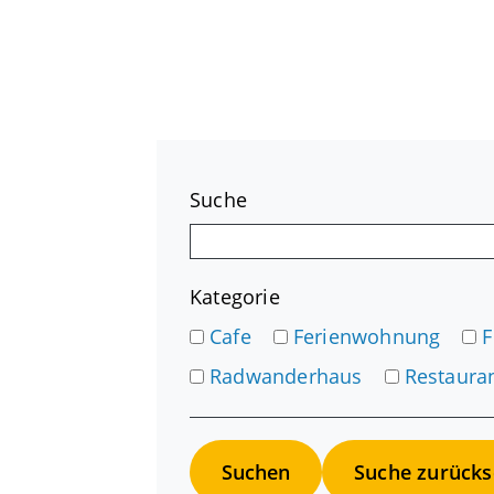
Suche
Kategorie
Cafe
Ferienwohnung
Radwanderhaus
Restaura
Suche zurücks