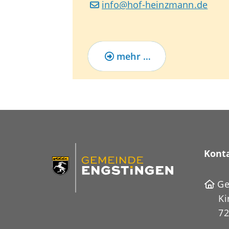
info@hof-heinzmann.de
mehr …
Kont
Ge
Ki
72