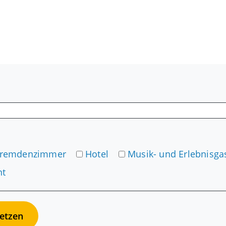
Fremdenzimmer
Hotel
Musik- und Erlebnisg
nt
etzen