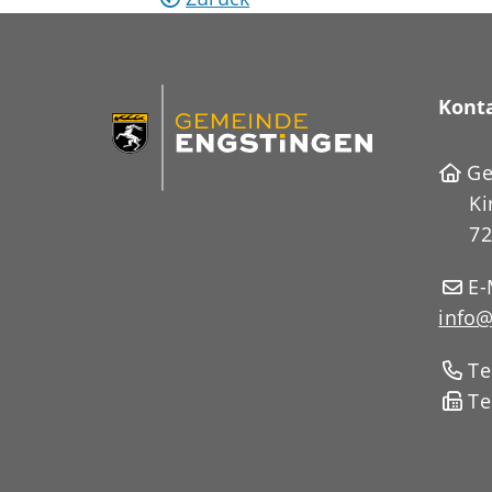
Kont
Ge
Ki
72
E-
info@
Te
Te