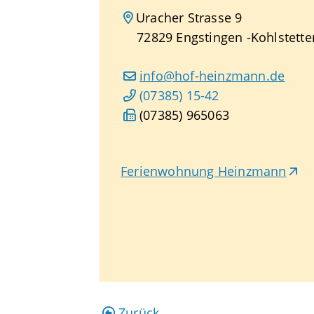
Uracher Strasse 9
72829
Engstingen
Kohlstette
info@hof-heinzmann.de
(0
73
85) 15-42
(0
73
85) 96
50
63
Ferienwohnung Heinzmann
Zurück