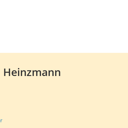
g Heinzmann
r