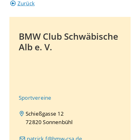
Zurück
BMW Club Schwäbische
Alb e. V.
Sportvereine
Schießgasse 12
72820
Sonnenbühl
patrick.f@bmw-csa.de