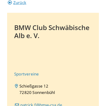
Zurück
BMW Club Schwäbische
Alb e. V.
Sportvereine
Schießgasse 12
72820
Sonnenbühl
patrick.f@bmw-csa.de