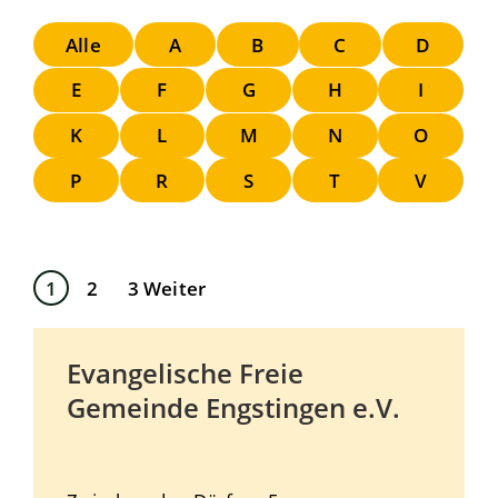
Alle
A
B
C
D
E
F
G
H
I
K
L
M
N
O
P
R
S
T
V
1
2
3
Weiter
Evangelische Freie
Gemeinde Engstingen e.V.