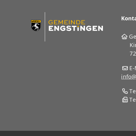
Kont
Ge
Ki
72
E-
info@
Te
Te