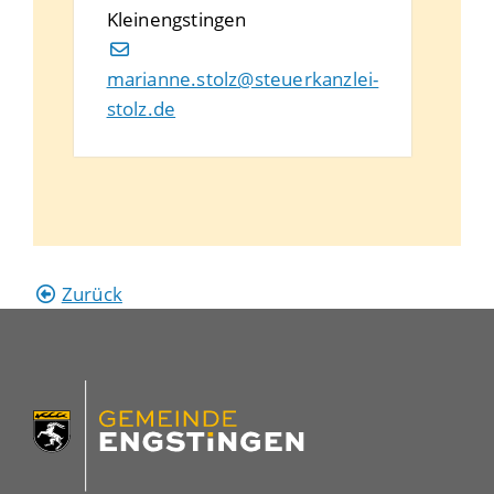
Kleinengstingen
marianne.stolz@steuerkanzlei-
stolz.de
Zurück