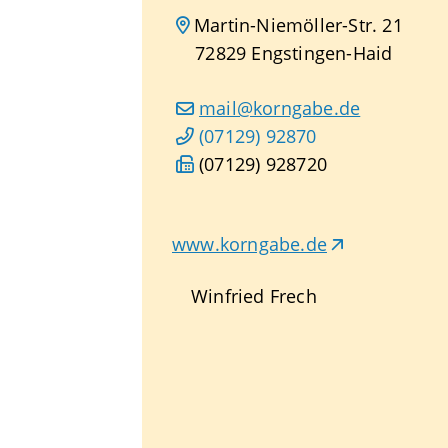
Martin-Niemöller-Str. 21
72829
Engstingen-Haid
mail@korngabe.de
(0
71
29) 9
28
70
(0
71
29) 92
87
20
www.korngabe.de
Winfried
Frech