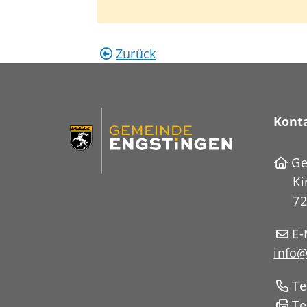
Zurück
Kont
Ge
Ki
72
E-
info@
Te
Te