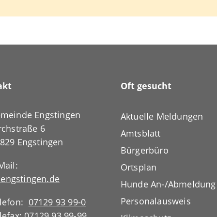
akt
Oft gesucht
meinde Engstingen
Aktuelle Meldungen
rchstraße 6
Amtsblatt
829 Engstingen
Bürgerbüro
Mail:
Ortsplan
engstingen.de
Hunde An-/Abmeldung
Personalausweis
lefon:
07129 93 99-0
lefax: 07129 93 99-99