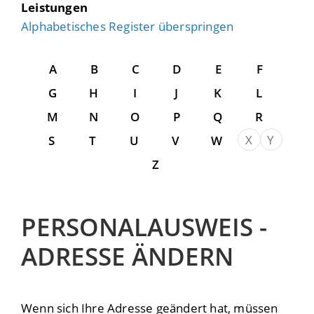
Leistungen
Alphabetisches Register überspringen
A
B
C
D
E
F
G
H
I
J
K
L
M
N
O
P
Q
R
X
Y
S
T
U
V
W
Z
PERSONALAUSWEIS -
ADRESSE ÄNDERN
Wenn sich Ihre Adresse geändert hat,
müssen