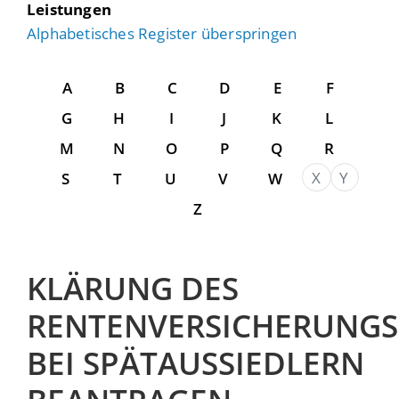
Leistungen
Alphabetisches Register überspringen
A
B
C
D
E
F
G
H
I
J
K
L
M
N
O
P
Q
R
X
Y
S
T
U
V
W
Z
KLÄRUNG DES
RENTENVERSICHERUNG
BEI SPÄTAUSSIEDLERN