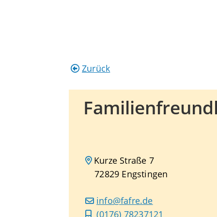
Zurück
Familienfreundl
Kurze Straße 7
72829
Engstingen
info@fafre.de
(01
76) 78
23
71
21