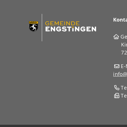
Kont
Ge
Ki
72
E-
info@
Te
Te