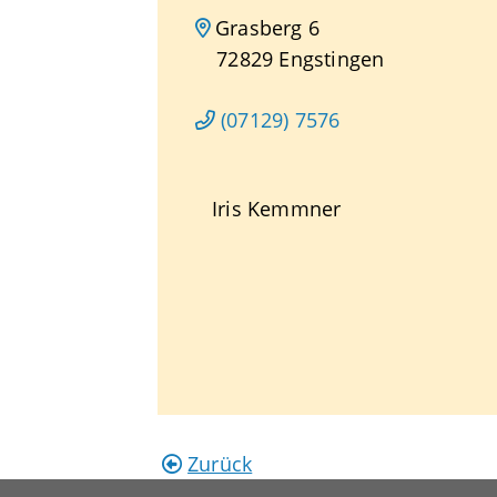
Grasberg 6
72829
Engstingen
(0
71
29) 75
76
Iris
Kemmner
Zurück