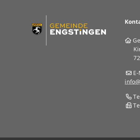
Kont
Ge
Ki
72
E-
info@
Te
Te