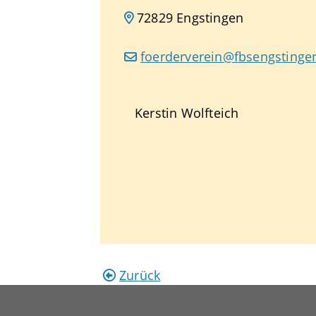
72829
Engstingen
foerderverein@fbsengstinge
Kerstin
Wolfteich
Zurück