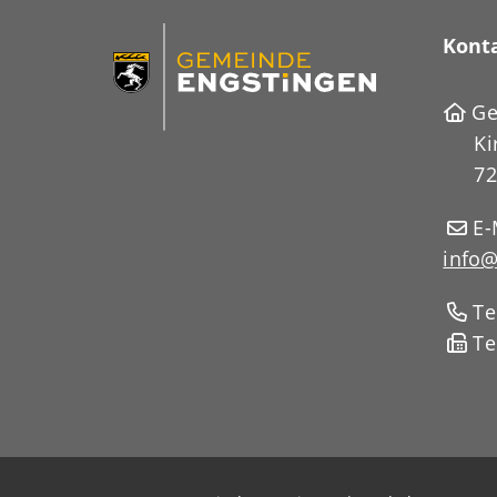
Kont
Ge
Ki
72
E-
info@
Te
Te