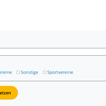
ereine
Sonstige
Sportvereine
etzen