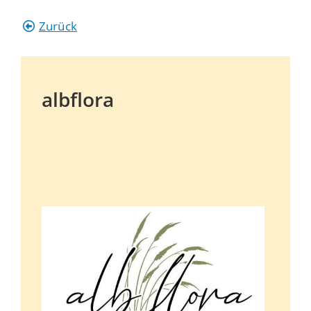
Zurück
albflora