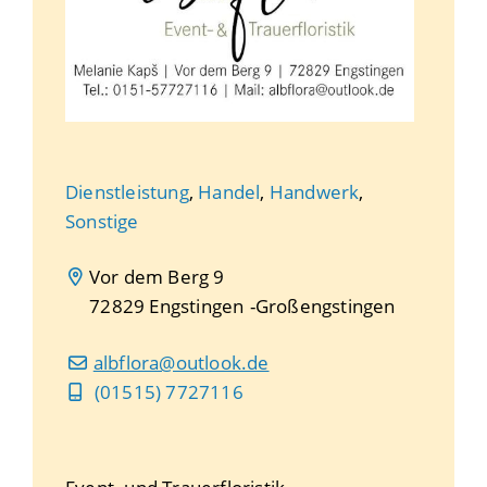
Dienstleistung
,
Handel
,
Handwerk
,
Sonstige
Vor dem Berg 9
72829
Engstingen
Großengstingen
albflora@outlook.de
(0
15
15) 7
72
71
16