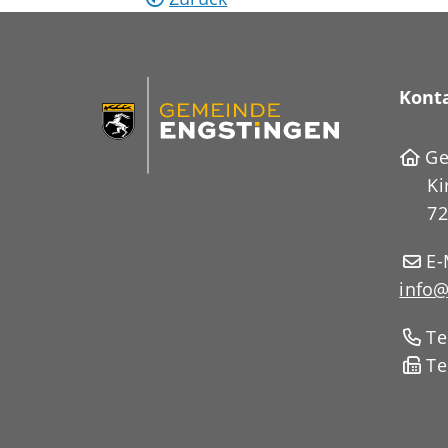
Kont
Ge
Ki
72
E-
info@
Te
Te