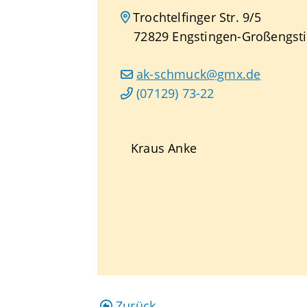
Trochtelfinger Str. 9/5
72829
Engstingen-Großengst
ak-schmuck@gmx.de
(0
71
29) 73-22
Kraus Anke
Zurück