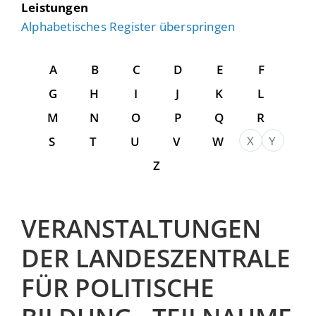
Leistungen
Alphabetisches Register überspringen
A
B
C
D
E
F
G
H
I
J
K
L
M
N
O
P
Q
R
X
Y
S
T
U
V
W
Z
VERANSTALTUNGEN
DER LANDESZENTRALE
FÜR POLITISCHE